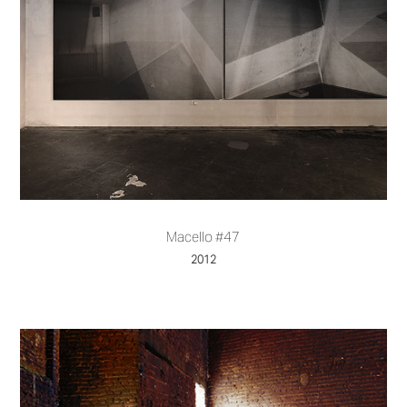
Macello #47
2012