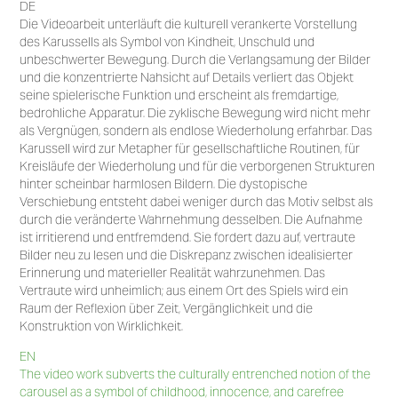
DE
Die Videoarbeit unterläuft die kulturell verankerte Vorstellung
des Karussells als Symbol von Kindheit, Unschuld und
unbeschwerter Bewegung. Durch die Verlangsamung der Bilder
und die konzentrierte Nahsicht auf Details verliert das Objekt
seine spielerische Funktion und erscheint als fremdartige,
bedrohliche Apparatur. Die zyklische Bewegung wird nicht mehr
als Vergnügen, sondern als endlose Wiederholung erfahrbar. Das
Karussell wird zur Metapher für gesellschaftliche Routinen, für
Kreisläufe der Wiederholung und für die verborgenen Strukturen
hinter scheinbar harmlosen Bildern. Die dystopische
Verschiebung entsteht dabei weniger durch das Motiv selbst als
durch die veränderte Wahrnehmung desselben. Die Aufnahme
ist irritierend und entfremdend. Sie fordert dazu auf, vertraute
Bilder neu zu lesen und die Diskrepanz zwischen idealisierter
Erinnerung und materieller Realität wahrzunehmen. Das
Vertraute wird unheimlich; aus einem Ort des Spiels wird ein
Raum der Reflexion über Zeit, Vergänglichkeit und die
Konstruktion von Wirklichkeit.
EN
The video work subverts the culturally entrenched notion of the
carousel as a symbol of childhood, innocence, and carefree